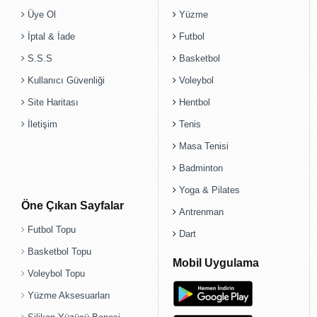
Üye Ol
Yüzme
İptal & İade
Futbol
S.S.S
Basketbol
Kullanıcı Güvenliği
Voleybol
Site Haritası
Hentbol
İletişim
Tenis
Masa Tenisi
Badminton
Yoga & Pilates
Öne Çıkan Sayfalar
Antrenman
Futbol Topu
Dart
Basketbol Topu
Mobil Uygulama
Voleybol Topu
Yüzme Aksesuarları