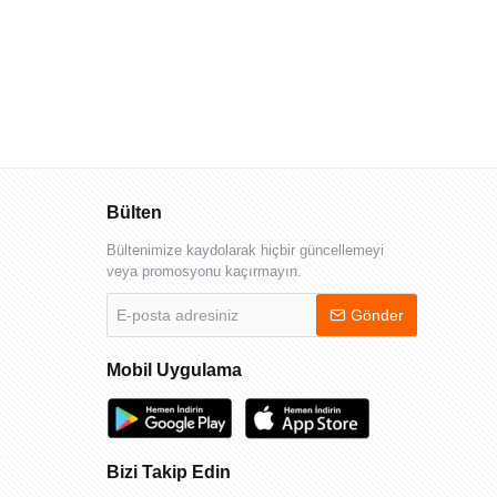
Bülten
Bültenimize kaydolarak hiçbir güncellemeyi
veya promosyonu kaçırmayın.
E-
Gönder
posta
adresiniz
Mobil Uygulama
Bizi Takip Edin