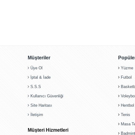
Müşteriler
Popüler
Üye Ol
Yüzme
İptal & İade
Futbol
S.S.S
Basketb
Kullanıcı Güvenliği
Voleybo
Site Haritası
Hentbol
İletişim
Tenis
Masa Te
Müşteri Hizmetleri
Badmin