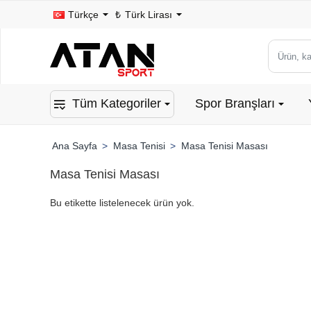
Türkçe
₺
Türk Lirası
Ürün,
kategori
veya
Tüm Kategoriler
Spor Branşları
marka
ara...
Masa Tenisi
Masa Tenisi Masası
home
Masa Tenisi Masası
Bu etikette listelenecek ürün yok.