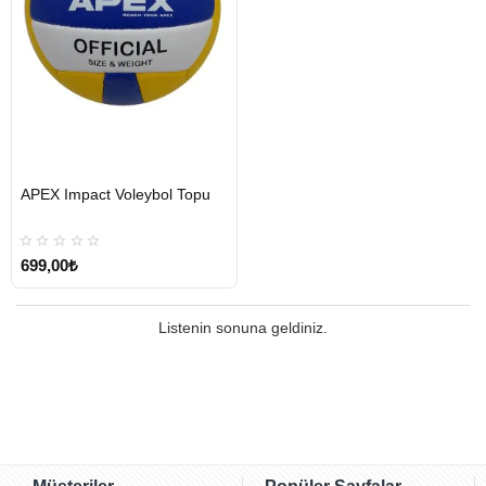
HIZLI
APEX Impact Voleybol Topu
GÖNDERİ
699,00₺
Listenin sonuna geldiniz.