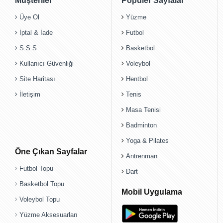
Müşteriler
Popüler Sayfalar
Üye Ol
Yüzme
İptal & İade
Futbol
S.S.S
Basketbol
Kullanıcı Güvenliği
Voleybol
Site Haritası
Hentbol
İletişim
Tenis
Masa Tenisi
Badminton
Yoga & Pilates
Öne Çıkan Sayfalar
Antrenman
Futbol Topu
Dart
Basketbol Topu
Mobil Uygulama
Voleybol Topu
Yüzme Aksesuarları