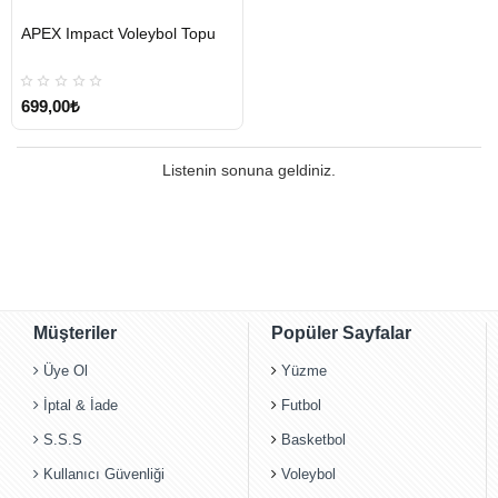
HIZLI
APEX Impact Voleybol Topu
GÖNDERİ
699,00₺
Listenin sonuna geldiniz.
Müşteriler
Popüler Sayfalar
Üye Ol
Yüzme
İptal & İade
Futbol
S.S.S
Basketbol
Kullanıcı Güvenliği
Voleybol