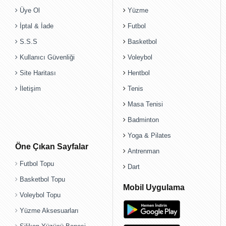
Üye Ol
Yüzme
İptal & İade
Futbol
S.S.S
Basketbol
Kullanıcı Güvenliği
Voleybol
Site Haritası
Hentbol
İletişim
Tenis
Masa Tenisi
Badminton
Yoga & Pilates
Öne Çıkan Sayfalar
Antrenman
Futbol Topu
Dart
Basketbol Topu
Mobil Uygulama
Voleybol Topu
Yüzme Aksesuarları