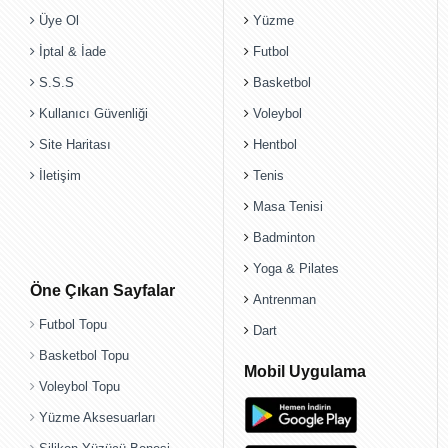
Üye Ol
Yüzme
İptal & İade
Futbol
S.S.S
Basketbol
Kullanıcı Güvenliği
Voleybol
Site Haritası
Hentbol
İletişim
Tenis
Masa Tenisi
Badminton
Yoga & Pilates
Öne Çıkan Sayfalar
Antrenman
Futbol Topu
Dart
Basketbol Topu
Mobil Uygulama
Voleybol Topu
Yüzme Aksesuarları