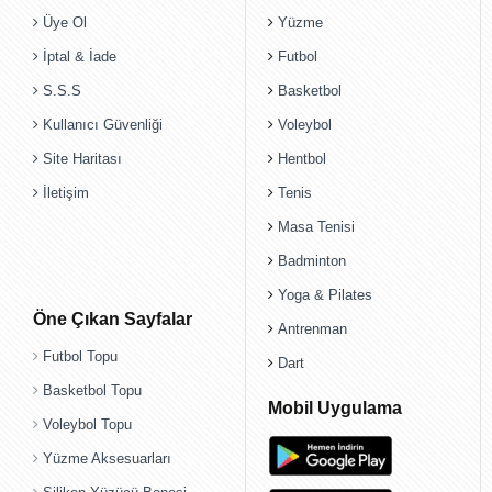
Üye Ol
Yüzme
İptal & İade
Futbol
S.S.S
Basketbol
Kullanıcı Güvenliği
Voleybol
Site Haritası
Hentbol
İletişim
Tenis
Masa Tenisi
Badminton
Yoga & Pilates
Öne Çıkan Sayfalar
Antrenman
Futbol Topu
Dart
Basketbol Topu
Mobil Uygulama
Voleybol Topu
Yüzme Aksesuarları