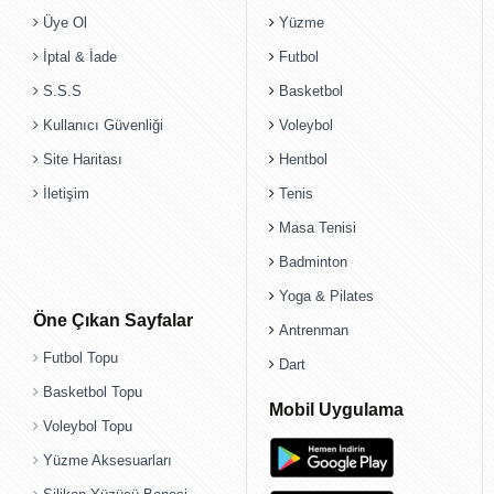
Üye Ol
Yüzme
İptal & İade
Futbol
S.S.S
Basketbol
Kullanıcı Güvenliği
Voleybol
Site Haritası
Hentbol
İletişim
Tenis
Masa Tenisi
Badminton
Yoga & Pilates
Öne Çıkan Sayfalar
Antrenman
Futbol Topu
Dart
Basketbol Topu
Mobil Uygulama
Voleybol Topu
Yüzme Aksesuarları